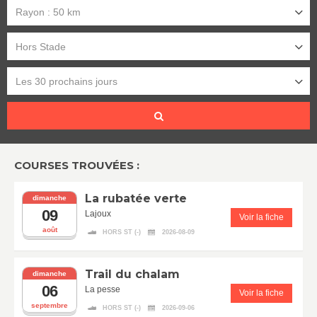
Rayon : 50 km
Hors Stade
Les 30 prochains jours
COURSES TROUVÉES :
La rubatée verte
dimanche
09
Lajoux
Voir la fiche
août
HORS ST (-)
2026-08-09
Trail du chalam
dimanche
06
La pesse
Voir la fiche
septembre
HORS ST (-)
2026-09-06