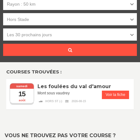
Rayon : 50 km
Hors Stade
Les 30 prochains jours
COURSES TROUVÉES :
Les foulées du val d'amour
samedi
15
Mont sous vaudrey
Voir la fiche
août
HORS ST (-)
2026-08-15
VOUS NE TROUVEZ PAS VOTRE COURSE ?