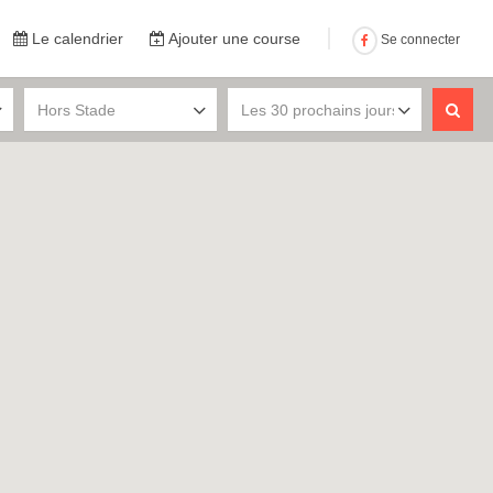
Le calendrier
Ajouter une course
Se connecter
Hors Stade
Les 30 prochains jours