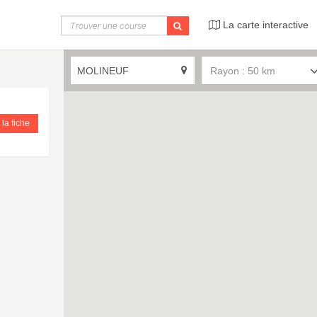
La carte interactive
Rayon : 50 km
 la fiche