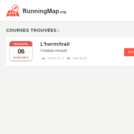
COURSES TROUVÉES :
L'hermitrail
dimanche
06
Chateau renault
Voir
septembre
HORS ST (-)
2026-09-06