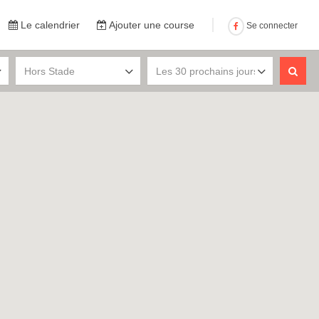
Le calendrier
Ajouter une course
Se connecter
Hors Stade
Les 30 prochains jours