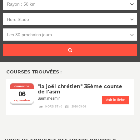
Rayon : 50 km
Hors Stade
Les 30 prochains jours
COURSES TROUVÉES :
"la joël chrétien" 35ème course
dimanche
de l'asm
06
Saint mesmin
Voir la fiche
septembre
HORS ST (-)
2026-09-06