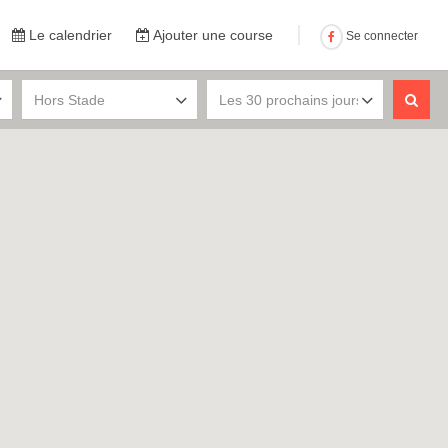
Le calendrier
Ajouter une course
Se connecter
Hors Stade
Les 30 prochains jours