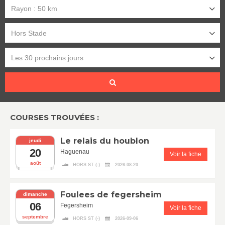
Rayon : 50 km
Hors Stade
Les 30 prochains jours
COURSES TROUVÉES :
Le relais du houblon
jeudi
20
Haguenau
Voir la fiche
août
HORS ST (-)
2026-08-20
Foulees de fegersheim
dimanche
06
Fegersheim
Voir la fiche
septembre
HORS ST (-)
2026-09-06