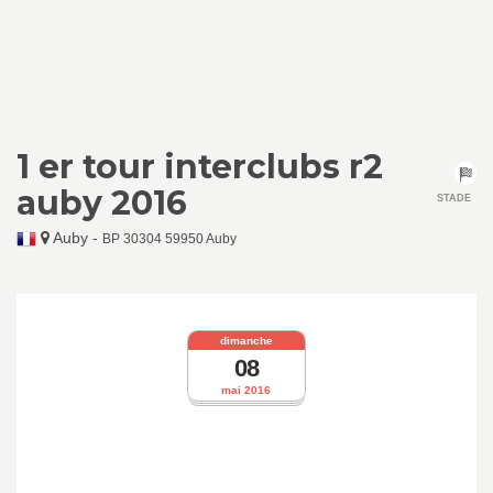
1 er tour interclubs r2
auby 2016
STADE
Auby
-
BP 30304 59950 Auby
dimanche
08
mai 2016