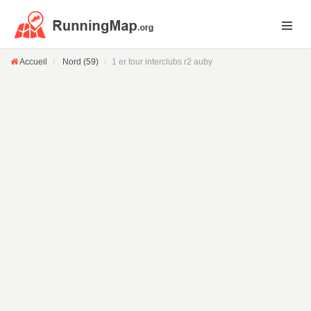
Accueil
Nord (59)
1 er tour interclubs r2 auby