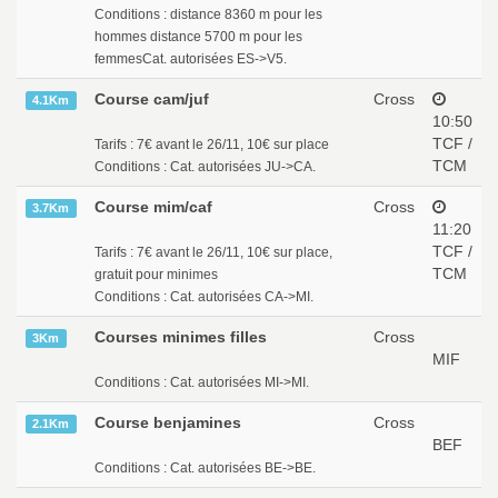
Conditions : distance 8360 m pour les
hommes distance 5700 m pour les
femmesCat. autorisées ES->V5.
Course cam/juf
Cross
4.1Km
10:50
TCF /
Tarifs : 7€ avant le 26/11, 10€ sur place
TCM
Conditions : Cat. autorisées JU->CA.
Course mim/caf
Cross
3.7Km
11:20
TCF /
Tarifs : 7€ avant le 26/11, 10€ sur place,
TCM
gratuit pour minimes
Conditions : Cat. autorisées CA->MI.
Courses minimes filles
Cross
3Km
MIF
Conditions : Cat. autorisées MI->MI.
Course benjamines
Cross
2.1Km
BEF
Conditions : Cat. autorisées BE->BE.