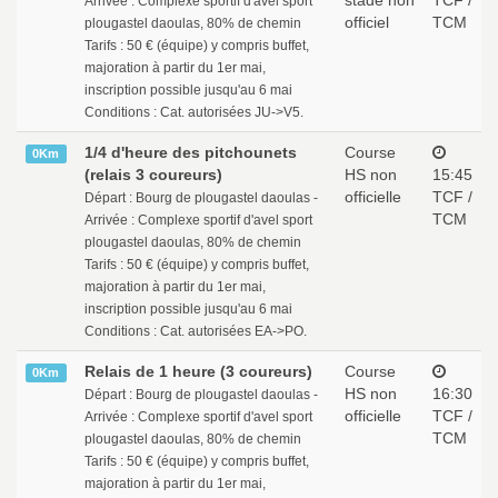
stade non
TCF /
Arrivée : Complexe sportif d'avel sport
officiel
TCM
plougastel daoulas, 80% de chemin
Tarifs : 50 € (équipe) y compris buffet,
majoration à partir du 1er mai,
inscription possible jusqu'au 6 mai
Conditions : Cat. autorisées JU->V5.
1/4 d'heure des pitchounets
Course
0Km
(relais 3 coureurs)
HS non
15:45
officielle
TCF /
Départ : Bourg de plougastel daoulas -
TCM
Arrivée : Complexe sportif d'avel sport
plougastel daoulas, 80% de chemin
Tarifs : 50 € (équipe) y compris buffet,
majoration à partir du 1er mai,
inscription possible jusqu'au 6 mai
Conditions : Cat. autorisées EA->PO.
Relais de 1 heure (3 coureurs)
Course
0Km
HS non
16:30
Départ : Bourg de plougastel daoulas -
officielle
TCF /
Arrivée : Complexe sportif d'avel sport
TCM
plougastel daoulas, 80% de chemin
Tarifs : 50 € (équipe) y compris buffet,
majoration à partir du 1er mai,