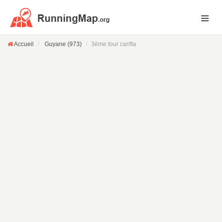
Accueil
Guyane (973)
3ème tour carifta