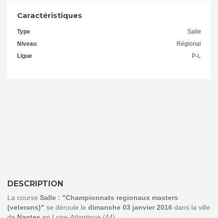
Caractéristiques
Type
Salle
Niveau
Régional
Ligue
P-L
DESCRIPTION
La course
Salle : "Championnats regionaux masters
(veterans)"
se déroule le
dimanche 03 janvier 2016
dans la ville
de
Nantes
en Loire-Atlantique (44).