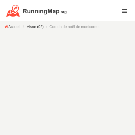
Accueil
Aisne (02)
Corrida de noël de montcornet