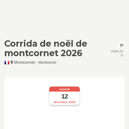
Corrida de noël de
montcornet 2026
HORS ST
(-)
Montcornet
-
Montcornet
samedi
12
décembre 2026