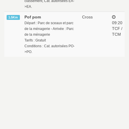
classement, Cat. autorisées EA-
>EA.
Pof pom
Cross
1.5Km
09:20
Départ : Parc de sceaux et parc
TCF /
de la ménagerie - Arrivée : Parc
TCM
de la ménagerie
Tarifs : Gratuit
Conditions : Cat. autorisées PO-
>PO.