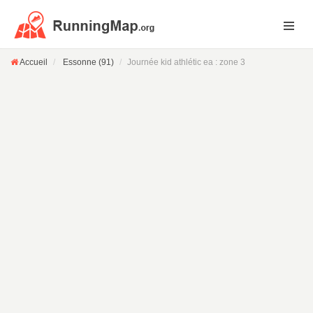
Accueil
Essonne (91)
Journée kid athlétic ea : zone 3