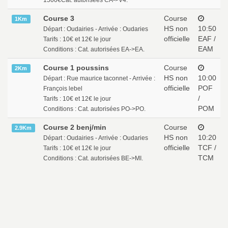
1500€Cat. autorisées CA->V4.
Course 3
Course
1Km
HS non
10:50
Départ : Oudairies - Arrivée : Oudaries
officielle
EAF /
Tarifs : 10€ et 12€ le jour
EAM
Conditions : Cat. autorisées EA->EA.
Course 1 poussins
Course
2Km
HS non
10:00
Départ : Rue maurice taconnet - Arrivée :
officielle
POF
François lebel
/
Tarifs : 10€ et 12€ le jour
POM
Conditions : Cat. autorisées PO->PO.
Course 2 benj/min
Course
2.9Km
HS non
10:20
Départ : Oudairies - Arrivée : Oudaries
officielle
TCF /
Tarifs : 10€ et 12€ le jour
TCM
Conditions : Cat. autorisées BE->MI.