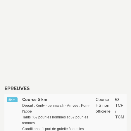
EPREUVES
Course 5 km
Course
5Km
HS non
TCF
Départ : Kerity - penmarc'h - Arrivée : Pont-
officielle
/
l'abbé
TCM
Tarifs : 6€ pour les hommes et 3€ pour les
femmes
Conditions : 1 part de galette à tous les