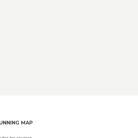
UNNING MAP
utes les courses...