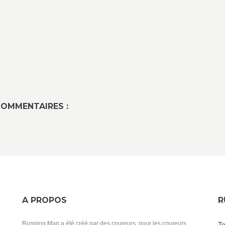
OMMENTAIRES :
A PROPOS
R
Running Map a été créé par des coureurs, pour les coureurs.
To