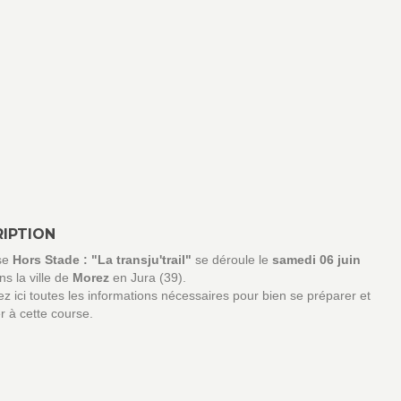
IPTION
se
Hors Stade : "La transju'trail"
se déroule le
samedi 06 juin
s la ville de
Morez
en Jura (39).
z ici toutes les informations nécessaires pour bien se préparer et
er à cette course.