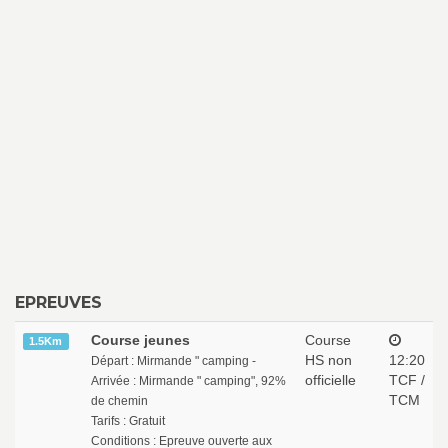
EPREUVES
Course jeunes
Course
1.5Km
HS non
12:20
Départ : Mirmande " camping -
officielle
TCF /
Arrivée : Mirmande " camping", 92%
TCM
de chemin
Tarifs : Gratuit
Conditions : Epreuve ouverte aux