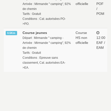
officielle
POF
Arrivée : Mirmande " camping", 92%
/
de chemin
POM
Tarifs : Gratuit
Conditions : Cat. autorisées PO-
>PO.
Course jeunes
Course
0.5Km
HS non
12:00
Départ : Mirmande " camping -
officielle
EAF /
Arrivée : Mirmande " camping", 92%
EAM
de chemin
Tarifs : Gratuit
Conditions : Epreuve sans
classement, Cat. autorisées EA-
>EA.