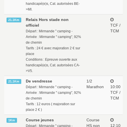
handicapé(e)s, Cat. autorisées BE-
>MI.
Relais Hors stade non
21.1Km
officiel
TCF /
TCM
Départ : Mirmande " camping -
Arrivée : Mirmande " camping", 92%
de chemin
Tarifs : 24 € avec majoration 2 € sur
place
Conditions : Epreuve ouverte aux
handicapé(e)s, Cat. autorisées CA-
>V5.
De vendresse
1/2
21.1Km
Marathon
10:00
Départ : Mirmande " camping -
TCF /
Arrivée : Mirmande " camping", 92%
TCM
de chemin
Tarifs : 12 euros ( majoration sur
place 2 € )
Course jeunes
Course
1Km
HS non
12:10
Départ : Mirmande " camping -