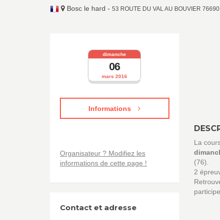
Bosc le hard
-
53 ROUTE DU VAL AU BOUVIER 76690 B
dimanche
06
mars 2016
Informations
DESCR
La cour
dimanch
Organisateur ? Modifiez les
(76).
informations de cette page !
2 épreuv
Retrouve
particip
Contact et adresse