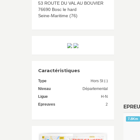
53 ROUTE DU VAL AU BOUVIER
76690 Bosc le hard
Seine-Maritime (76)
Caractéristiques
Type
Hors St (-)
Niveau
Départemental
Ligue
H-N
Epreuves
2
EPRE
7.8Km