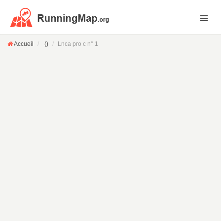
Accueil
()
Lnca pro c n° 1