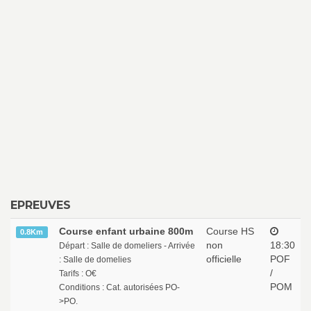
EPREUVES
Course enfant urbaine 800m
Course HS
0.8Km
non
18:30
Départ : Salle de domeliers - Arrivée
officielle
POF
: Salle de domelies
/
Tarifs : O€
POM
Conditions : Cat. autorisées PO-
>PO.