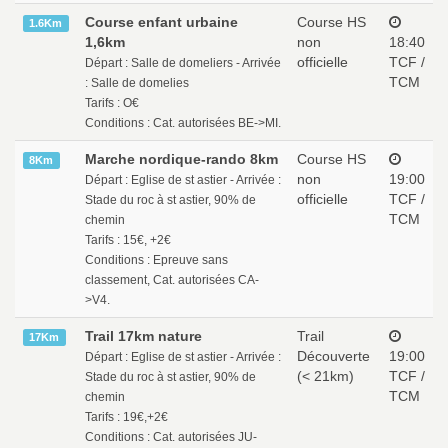
Course enfant urbaine
Course HS
1.6Km
1,6km
non
18:40
officielle
TCF /
Départ : Salle de domeliers - Arrivée
TCM
: Salle de domelies
Tarifs : O€
Conditions : Cat. autorisées BE->MI.
Marche nordique-rando 8km
Course HS
8Km
non
19:00
Départ : Eglise de st astier - Arrivée :
officielle
TCF /
Stade du roc à st astier, 90% de
TCM
chemin
Tarifs : 15€, +2€
Conditions : Epreuve sans
classement, Cat. autorisées CA-
>V4.
Trail 17km nature
Trail
17Km
Découverte
19:00
Départ : Eglise de st astier - Arrivée :
(< 21km)
TCF /
Stade du roc à st astier, 90% de
TCM
chemin
Tarifs : 19€,+2€
Conditions : Cat. autorisées JU-