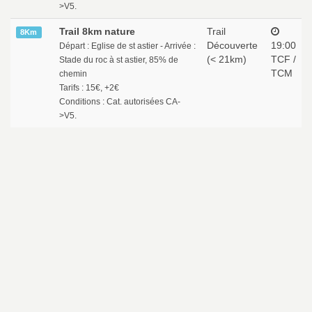
>V5.
Trail 8km nature
Trail
8Km
Découverte
19:00
Départ : Eglise de st astier - Arrivée :
(< 21km)
TCF /
Stade du roc à st astier, 85% de
TCM
chemin
Tarifs : 15€, +2€
Conditions : Cat. autorisées CA-
>V5.