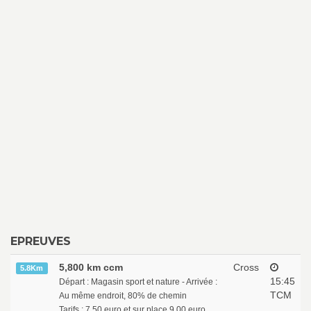
EPREUVES
5,800 km ccm
Cross
5.8Km
15:45
Départ : Magasin sport et nature - Arrivée :
TCM
Au même endroit, 80% de chemin
Tarifs : 7,50 euro et sur place 9,00 euro