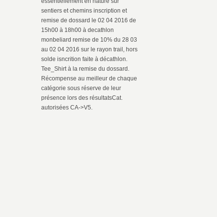
essentiellement en nature sur
sentiers et chemins inscription et
remise de dossard le 02 04 2016 de
15h00 à 18h00 à decathlon
monbeliard remise de 10% du 28 03
au 02 04 2016 sur le rayon trail, hors
solde isncrition faite à décathlon.
Tee_Shirt à la remise du dossard.
Récompense au meilleur de chaque
catégorie sous réserve de leur
présence lors des résultatsCat.
autorisées CA->V5.