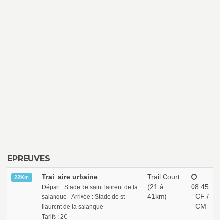
EPREUVES
Trail aire urbaine
Trail Court
22Km
(21 à
08:45
Départ : Stade de saint laurent de la
41km)
TCF /
salanque - Arrivée : Stade de st
TCM
llaurent de la salanque
Tarifs : 2€