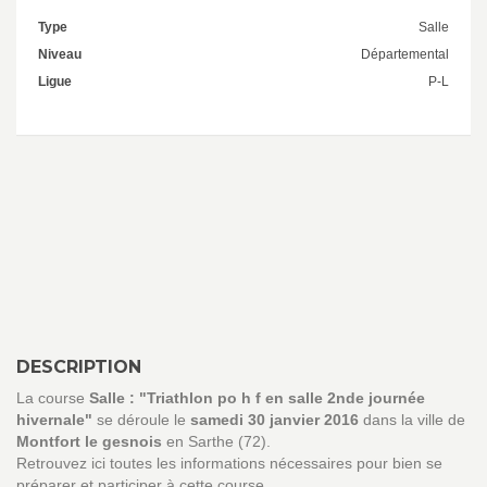
Type
Salle
Niveau
Départemental
Ligue
P-L
DESCRIPTION
La course
Salle : "Triathlon po h f en salle 2nde journée
hivernale"
se déroule le
samedi 30 janvier 2016
dans la ville de
Montfort le gesnois
en Sarthe (72).
Retrouvez ici toutes les informations nécessaires pour bien se
préparer et participer à cette course.