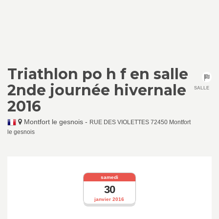
Triathlon po h f en salle
2nde journée hivernale
SALLE
2016
Montfort le gesnois
-
RUE DES VIOLETTES 72450 Montfort
le gesnois
samedi
30
janvier 2016