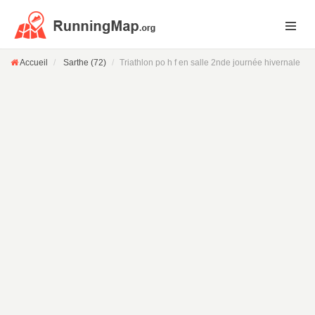
Accueil
Sarthe (72)
Triathlon po h f en salle 2nde journée hivernale