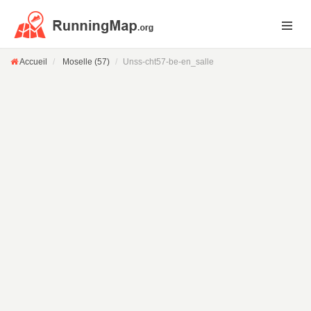
Accueil
Moselle (57)
Unss-cht57-be-en_salle