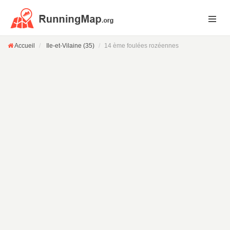
Accueil
Ile-et-Vilaine (35)
14 ème foulées rozéennes