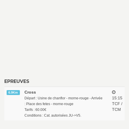
EPREUVES
Cross
6.9Km
15:15
Départ : Usine de chanflor - morne-rouge - Arrivée
TCF /
: Place des fetes - morne-rouge
TCM
Tarifs : 60.00€
Conditions : Cat. autorisées JU->V5.