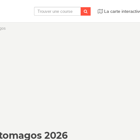
La carte interactiv
gos
otomagos 2026