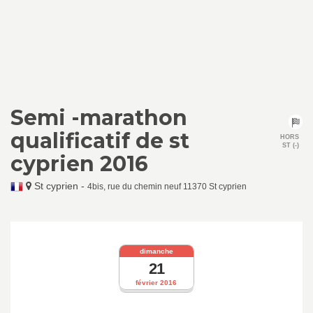
Semi -marathon
qualificatif de st
HORS
ST (-)
cyprien 2016
St cyprien
-
4bis, rue du chemin neuf 11370 St cyprien
dimanche
21
février 2016