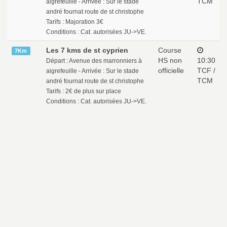
TCM
aigrefeuille - Arrivée : Sur le stade
andré fournat route de st christophe
Tarifs : Majoration 3€
Conditions : Cat. autorisées JU->VE.
Les 7 kms de st cyprien
Course
7Km
HS non
10:30
Départ : Avenue des marronniers à
officielle
TCF /
aigrefeuille - Arrivée : Sur le stade
TCM
andré fournat route de st christophe
Tarifs : 2€ de plus sur place
Conditions : Cat. autorisées JU->VE.